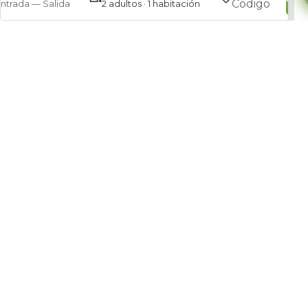
ntrada — Salida
2 adultos · 1 habitación
Gestiona tu reserva